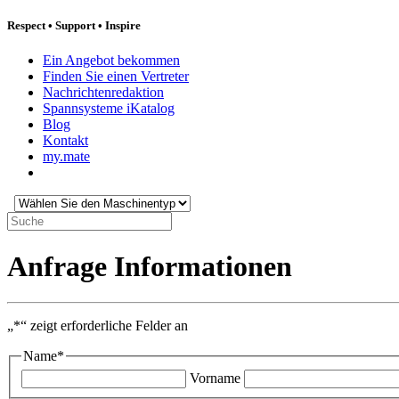
Respect
•
Support
•
Inspire
Ein Angebot bekommen
Finden Sie einen Vertreter
Nachrichtenredaktion
Spannsysteme iKatalog
Blog
Kontakt
my.mate
Wählen
Sie
Suche:
den
Maschinentyp:
Anfrage Informationen
„
*
“ zeigt erforderliche Felder an
Name
*
Vorname