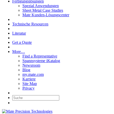
Fertigungslösungen
Spezial Anwendungen
Sheet Metal Case Studies
Mate Kunden-Lösungscenter
Technische Resourcen
Literatur
Get a Quote
More…
Find a Representative
Spannsysteme iKatalog
Newsroom
Blog
my.mate.com
Karriere
Site Map
Privacy
Suche: