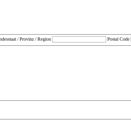
desstaat / Provinz / Region
Postal Code