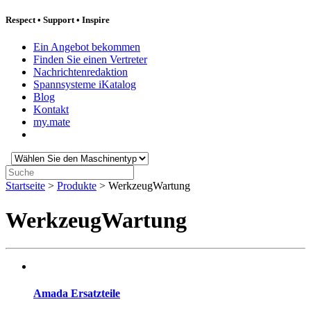
Respect
•
Support
•
Inspire
Ein Angebot bekommen
Finden Sie einen Vertreter
Nachrichtenredaktion
Spannsysteme iKatalog
Blog
Kontakt
my.mate
Wählen
Sie
Suche:
den
Startseite
>
Produkte
>
WerkzeugWartung
Maschinentyp:
WerkzeugWartung
Amada Ersatzteile