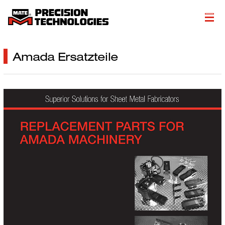
Über
Amada Ersatzteile
Produkte
Fertigungslösungen
Technische Resourcen
Literatur
Get a Quote
More…