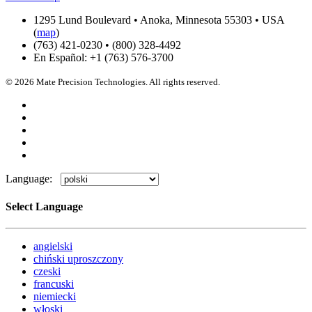
1295 Lund Boulevard • Anoka, Minnesota 55303 • USA
(
map
)
(763) 421-0230 • (800) 328-4492
En Español: +1 (763) 576-3700
© 2026 Mate Precision Technologies. All rights reserved.
Language:
Select Language
angielski
chiński uproszczony
czeski
francuski
niemiecki
włoski