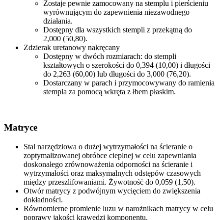
Zostaje pewnie zamocowany na stemplu i pierścieniu
wyrównującym do zapewnienia niezawodnego
działania.
Dostępny dla wszystkich stempli z przekątną do
2,000 (50,80).
Zdzierak uretanowy nakręcany
Dostępny w dwóch rozmiarach: do stempli
kształtowych o szerokości do 0,394 (10,00) i długości
do 2,263 (60,00) lub długości do 3,000 (76,20).
Dostarczany w parach i przymocowywany do ramienia
stempla za pomocą wkręta z łbem płaskim.
Matryce
Stal narzędziowa o dużej wytrzymałości na ścieranie o
zoptymalizowanej obróbce cieplnej w celu zapewniania
doskonałego zrównoważenia odporności na ścieranie i
wytrzymałości oraz maksymalnych odstępów czasowych
między przeszlifowaniami. Żywotność do 0,059 (1,50).
Otwór matrycy z podwójnym wycięciem do zwiększenia
dokładności.
Równomierne promienie luzu w narożnikach matrycy w celu
poprawy jakości krawędzi komponentu.