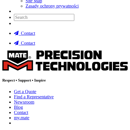
Site Map
Zasady ochrony prywatności
Search:
Contact
Contact
Respect
•
Support
•
Inspire
Get a Quote
Find a Representative
Newsroom
Blog
Contact
my.mate