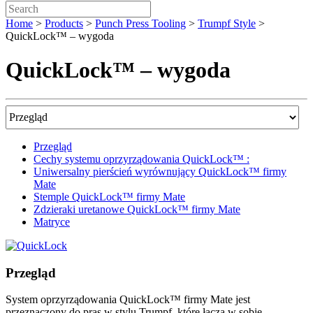
Search:
Home
>
Products
>
Punch Press Tooling
>
Trumpf Style
>
QuickLock™ – wygoda
QuickLock™ – wygoda
Product
Content
Menu
Przegląd
Cechy systemu oprzyrządowania QuickLock™ :
Uniwersalny pierścień wyrównujący QuickLock™ firmy
Mate
Stemple QuickLock™ firmy Mate
Zdzieraki uretanowe QuickLock™ firmy Mate
Matryce
Przegląd
System oprzyrządowania QuickLock™ firmy Mate jest
przeznaczony do pras w stylu Trumpf, które łączą w sobie