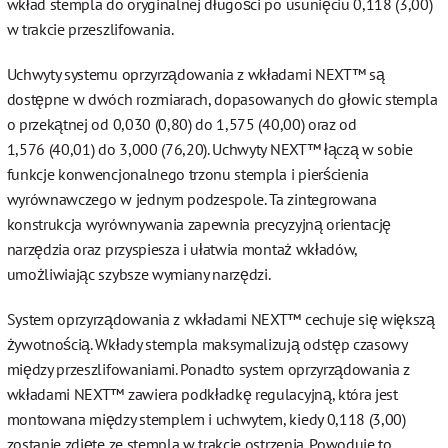
wkład stempla do oryginalnej długości po usunięciu 0,118 (3,00)
w trakcie przeszlifowania.
Uchwyty systemu oprzyrządowania z wkładami NEXT™ są
dostępne w dwóch rozmiarach, dopasowanych do głowic stempla
o przekątnej od 0,030 (0,80) do 1,575 (40,00) oraz od
1,576 (40,01) do 3,000 (76,20). Uchwyty NEXT™ łączą w sobie
funkcje konwencjonalnego trzonu stempla i pierścienia
wyrównawczego w jednym podzespole. Ta zintegrowana
konstrukcja wyrównywania zapewnia precyzyjną orientację
narzędzia oraz przyspiesza i ułatwia montaż wkładów,
umożliwiając szybsze wymiany narzędzi.
System oprzyrządowania z wkładami NEXT™ cechuje się większą
żywotnością. Wkłady stempla maksymalizują odstęp czasowy
między przeszlifowaniami. Ponadto system oprzyrządowania z
wkładami NEXT™ zawiera podkładkę regulacyjną, która jest
montowana między stemplem i uchwytem, kiedy 0,118 (3,00)
zostanie zdjęte ze stempla w trakcie ostrzenia. Powoduje to