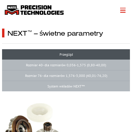
Informacje
NEXT
– świetne parametry
™
Get a Quote
Produkty
Przegląd
Rozmiar 40- dla rozmiarów 0,036-1,575 (0,80-40,00)
Rozwiązania w zakresie fabrykacji
Rozmiar 76- dla rozmiarów 1,576-3,000 (40,01-76,20)
Zasoby techniczne
System wkładów NEXT™
Literature
Get a Quote
More…