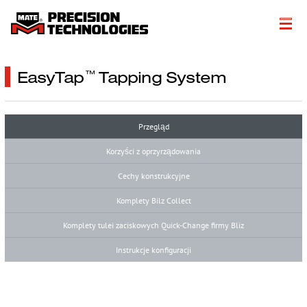
Informacje
EasyTap
Tapping System
™
Get a Quote
Produkty
Przegląd
Korzyści z oprzyrządowania
Rozwiązania w zakresie fabrykacji
Cechy konstrukcyjne
Zasoby techniczne
Komplety Bilz Collect
Literature
Komplety tulei zaciskowych Quick-Change firmy Bliz
Get a Quote
Instrukcje konfiguracji
More…