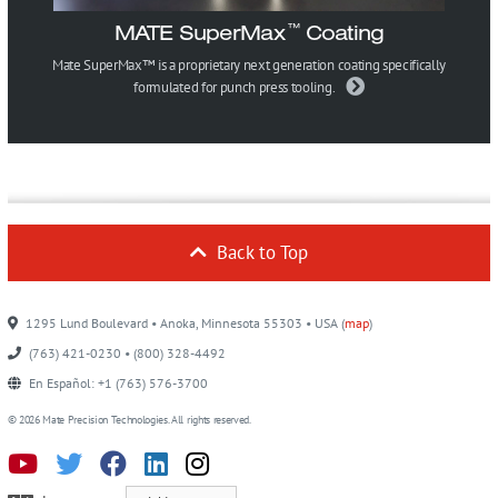
MATE SuperMax
Coating
™
Mate SuperMax™ is a proprietary next generation coating specifically
formulated for punch press tooling.
Back to Top
1295 Lund Boulevard • Anoka, Minnesota 55303 • USA (
map
)
(763) 421-0230 • (800) 328-4492
En Español: +1 (763) 576-3700
© 2026 Mate Precision Technologies. All rights reserved.