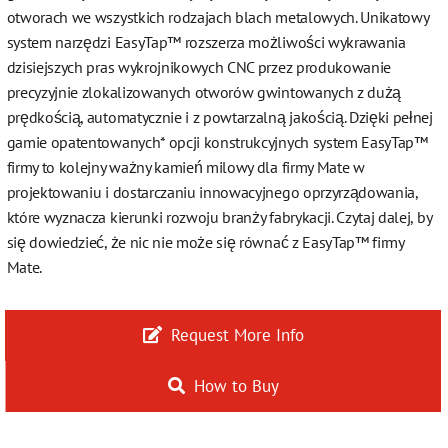
otworach we wszystkich rodzajach blach metalowych. Unikatowy
system narzędzi EasyTap™ rozszerza możliwości wykrawania
dzisiejszych pras wykrojnikowych CNC przez produkowanie
precyzyjnie zlokalizowanych otworów gwintowanych z dużą
prędkością, automatycznie i z powtarzalną jakością. Dzięki pełnej
gamie opatentowanych* opcji konstrukcyjnych system EasyTap™
firmy to kolejny ważny kamień milowy dla firmy Mate w
projektowaniu i dostarczaniu innowacyjnego oprzyrządowania,
które wyznacza kierunki rozwoju branży fabrykacji. Czytaj dalej, by
się dowiedzieć, że nic nie może się równać z EasyTap™ firmy
Mate.
Request More Info
How to Buy