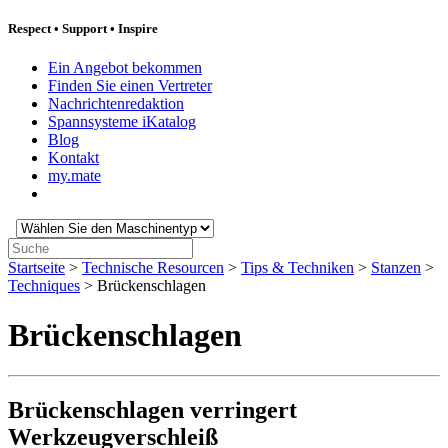
Respect
•
Support
•
Inspire
Ein Angebot bekommen
Finden Sie einen Vertreter
Nachrichtenredaktion
Spannsysteme iKatalog
Blog
Kontakt
my.mate
Wählen
Sie
Suche:
den
Startseite
>
Technische Resourcen
>
Tips & Techniken
>
Stanzen
>
Maschinentyp:
Techniques
>
Brückenschlagen
Brückenschlagen
Brückenschlagen verringert
Werkzeugverschleiß