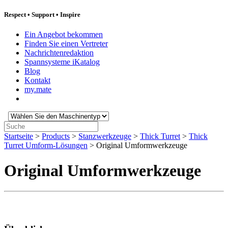
Respect
•
Support
•
Inspire
Ein Angebot bekommen
Finden Sie einen Vertreter
Nachrichtenredaktion
Spannsysteme iKatalog
Blog
Kontakt
my.mate
Wählen
Sie
Suche:
den
Startseite
>
Products
>
Stanzwerkzeuge
>
Thick Turret
>
Thick
Maschinentyp:
Turret Umform-Lösungen
>
Original Umformwerkzeuge
Original Umformwerkzeuge