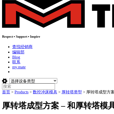
Respect
•
Support
•
Inspire
查找经销商
编辑部
Blog
联系
my.mate
选
择
搜
设
索
首页
>
Products
>
数控冲床模具
>
厚转塔类型
>
厚转塔成型方案
:
备
类
厚转塔成型方案 – 和厚转塔模
型
: