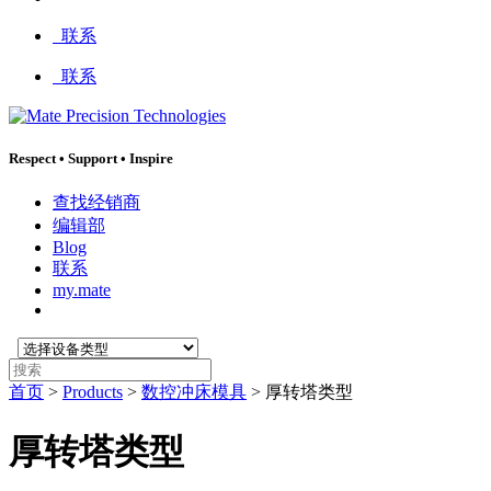
:
联系
联系
Respect
•
Support
•
Inspire
查找经销商
编辑部
Blog
联系
my.mate
选
搜
择
索
首页
>
Products
>
数控冲床模具
>
厚转塔类型
设
:
备
类
厚转塔类型
型
: