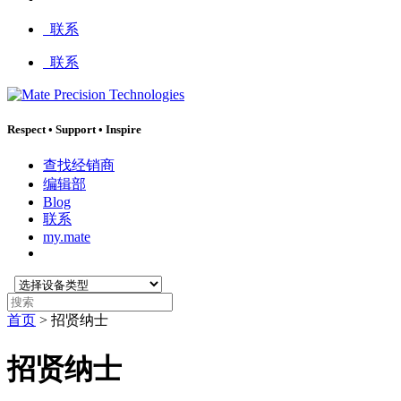
:
联系
联系
Respect
•
Support
•
Inspire
查找经销商
编辑部
Blog
联系
my.mate
选
搜
择
索
首页
>
招贤纳士
设
:
备
类
招贤纳士
型
: