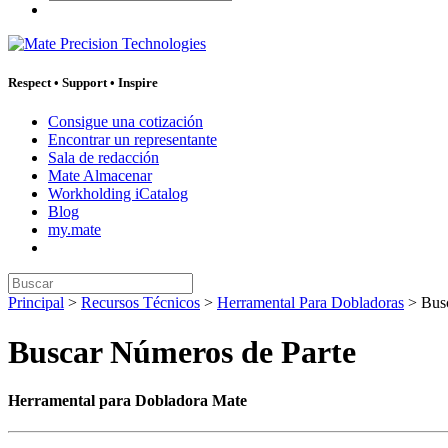
Respect
•
Support
•
Inspire
Consigue una cotización
Encontrar un representante
Sala de redacción
Mate Almacenar
Workholding iCatalog
Blog
my.mate
Buscar:
Principal
>
Recursos Técnicos
>
Herramental Para Dobladoras
>
Bus
Buscar Números de Parte
Herramental para Dobladora Mate