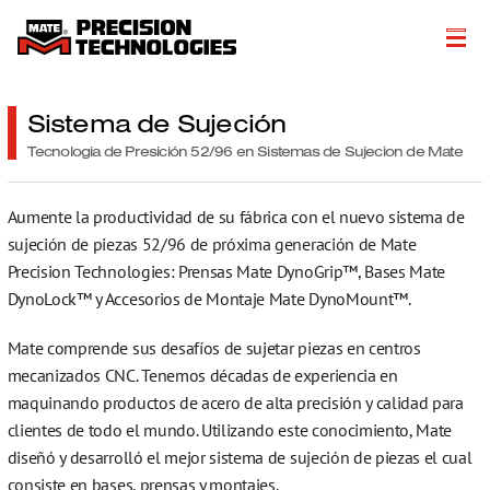
About
Sistema de Sujeción
Productos
Tecnologia de Presición 52/96 en Sistemas de Sujecion de Mate
Soluciones de Fabricación
Aumente la productividad de su fábrica con el nuevo sistema de
sujeción de piezas 52/96 de próxima generación de Mate
Recursos Técnicos
Precision Technologies: Prensas Mate DynoGrip™, Bases Mate
Literatura
DynoLock™ y Accesorios de Montaje Mate DynoMount™.
Get a Quote
Mate comprende sus desafíos de sujetar piezas en centros
mecanizados CNC. Tenemos décadas de experiencia en
More…
maquinando productos de acero de alta precisión y calidad para
clientes de todo el mundo. Utilizando este conocimiento, Mate
diseñó y desarrolló el mejor sistema de sujeción de piezas el cual
consiste en bases, prensas y montajes.