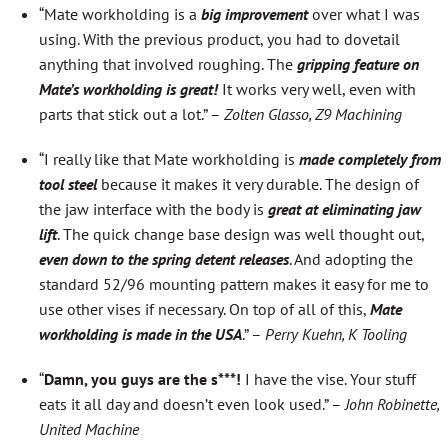
“Mate workholding is a
big improvement
over what I was
using. With the previous product, you had to dovetail
anything that involved roughing. The
gripping feature on
Mate’s workholding is great!
It works very well, even with
parts that stick out a lot.” –
Zolten Glasso, Z9 Machining
“I really like that Mate workholding is
made completely from
tool steel
because it makes it very durable. The design of
the jaw interface with the body is
great at eliminating jaw
lift
. The quick change base design was well thought out,
even down to the spring detent releases
. And adopting the
standard 52/96 mounting pattern makes it easy for me to
use other vises if necessary. On top of all of this,
Mate
workholding is made in the USA
.” –
Perry Kuehn, K Tooling
“
Damn, you guys are the s***!
I have the vise. Your stuff
eats it all day and doesn’t even look used.” –
John Robinette,
United Machine