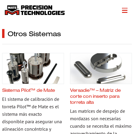
About
Otros Sistemas
Productos
Soluciones de Fabricación
Recursos Técnicos
Literatura
Sistema Pilot™ de Mate
Versadie™ – Matriz de
Get a Quote
corte con inserto para
El sistema de calibración de
torreta alta
torreta Pilot™ de Mate es el
More…
Las matrices de despejo de
sistema más exacto
mordazas son necesarias
disponible para asegurar una
cuando se necesita el máximo
alineación concéntrica y
aprovechamiento de la