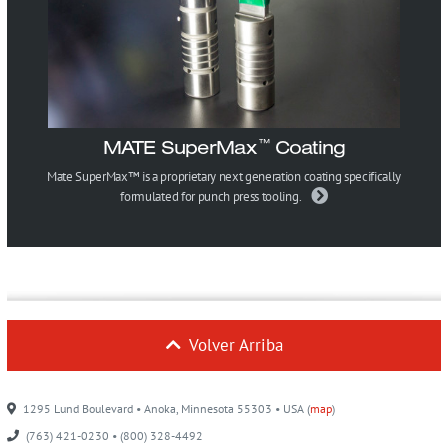
MATE SuperMax
Coating
™
Mate SuperMax™ is a proprietary next generation coating specifically
formulated for punch press tooling.
Volver Arriba
1295 Lund Boulevard • Anoka, Minnesota 55303 • USA (
map
)
(763) 421-0230 • (800) 328-4492