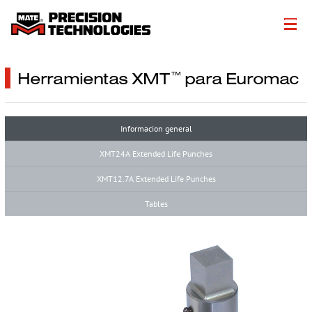
About
Herramientas XMT
para Euromac
™
Productos
Soluciones de Fabricación
Informacion general
XMT24A Extended Life Punches
Recursos Técnicos
XMT12.7A Extended Life Punches
Literatura
Tables
Get a Quote
More…