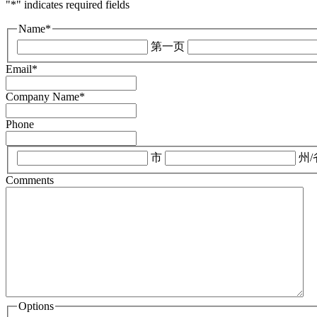
"
*
" indicates required fields
Name
*
第一页
Email
*
Company Name
*
Phone
*
市
州/
Comments
Options