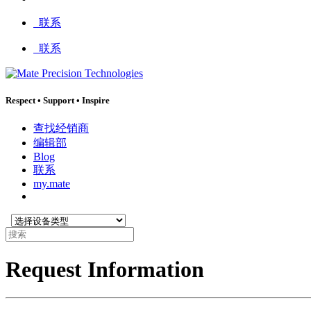
:
联系
联系
Respect
•
Support
•
Inspire
查找经销商
编辑部
Blog
联系
my.mate
选
搜
择
索
设
:
Request Information
备
类
型
: