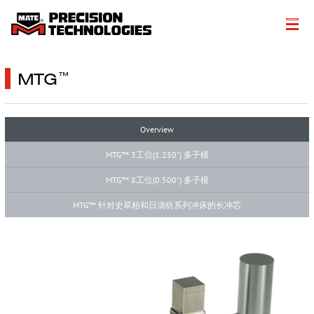
美特简介
MTG
™
Products
加工解决方案
Overview
MTG™ 3工位(1.250") 多子模
Technical Resources
MTG™ 8工位(0.500") 多子模
文学
MTG™ 针对史翠柏和日清纺系列冲床的长冲芯
获取报价
More…