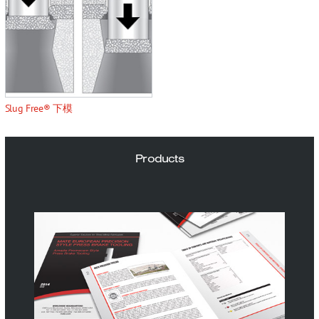
Slug Free® 下模
Products