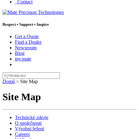
Contact
Respect
•
Support
•
Inspire
Get a Quote
Find a Dealer
Newsroom
Blog
my.mate
Vyhledávání
:
Domů
>
Site Map
Site Map
Technické zdroje
O společnosti
Výrobní řešení
Careers