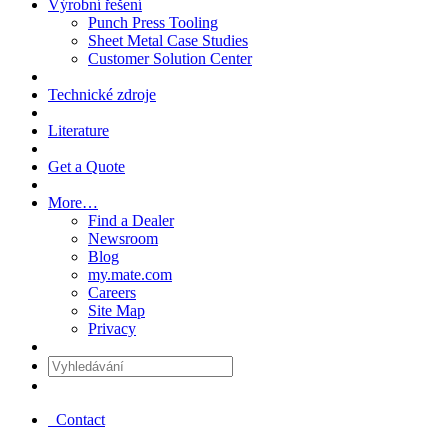
Výrobní řešení
Punch Press Tooling
Sheet Metal Case Studies
Customer Solution Center
Technické zdroje
Literature
Get a Quote
More…
Find a Dealer
Newsroom
Blog
my.mate.com
Careers
Site Map
Privacy
Vyhledávání
:
Contact