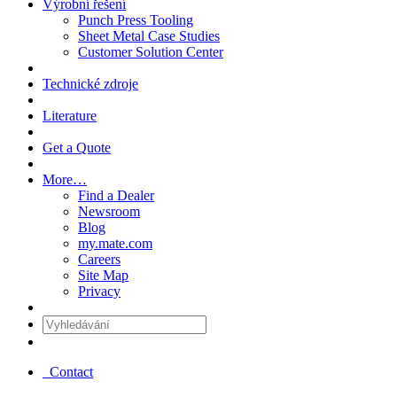
Výrobní řešení
Punch Press Tooling
Sheet Metal Case Studies
Customer Solution Center
Technické zdroje
Literature
Get a Quote
More…
Find a Dealer
Newsroom
Blog
my.mate.com
Careers
Site Map
Privacy
Vyhledávání
:
Contact