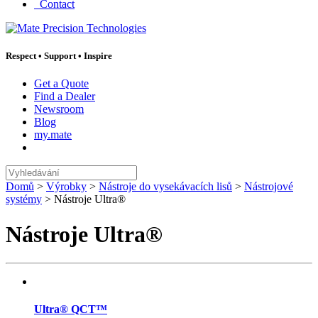
Contact
Respect
•
Support
•
Inspire
Get a Quote
Find a Dealer
Newsroom
Blog
my.mate
Vyhledávání
:
Domů
>
Výrobky
>
Nástroje do vysekávacích lisů
>
Nástrojové
systémy
>
Nástroje Ultra®
Nástroje Ultra®
Ultra® QCT™