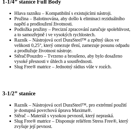
1-1/4” stanice Full Body
Hlava razníku – Kompatibilní s existujicími nástroji.
Pružina – Balotinována, aby došlo k eliminaci reziduálního
napětí a prodloužení životnosti.
Podložka pružiny – Precizní zpracování zaručuje spolehlivost,
a to samozřejmě i ve vysokých rychlostech.
Razník – Nástrojová ocel DuraSteel™ a zpětný úkos ve
velikosti 0,25°, který omezuje tření, zamezuje posunu odpadu
a prodlužuje životnost nástroje.
Stěrač/Pouzdro – Tvrzeno a broušeno, aby bylo dosaženo
vysoké přesnosti v úhlech a soustřednosti.
Slug Free® matrice – Jednotný rádius vůle v rozích.
3-1/2” stanice
Razník – Nástrojová ocel DuraSteel™, pro extrémní použití
je dostupná povrchová úprava Maxima®.
Stěrač – Materiál s vysokou pevností, který nepraská.
Slug Free® matrice – Disponuje reliéfem Stress Free®, který
zvyšuje její pevnost.