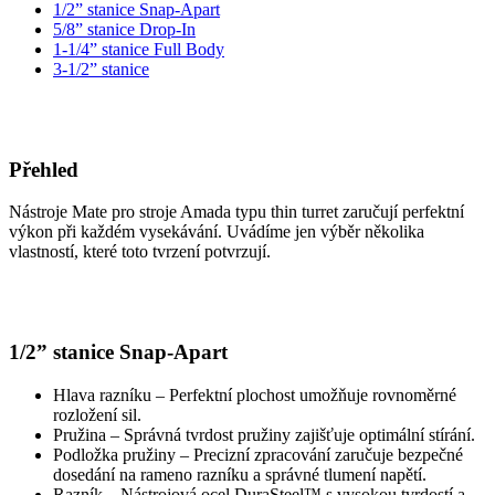
1/2” stanice Snap-Apart
5/8” stanice Drop-In
1-1/4” stanice Full Body
3-1/2” stanice
Přehled
Nástroje Mate pro stroje Amada typu thin turret zaručují perfektní
výkon při každém vysekávání. Uvádíme jen výběr několika
vlastností, které toto tvrzení potvrzují.
1/2” stanice Snap-Apart
Hlava razníku – Perfektní plochost umožňuje rovnoměrné
rozložení sil.
Pružina – Správná tvrdost pružiny zajišťuje optimální stírání.
Podložka pružiny – Precizní zpracování zaručuje bezpečné
dosedání na rameno razníku a správné tlumení napětí.
Razník – Nástrojová ocel DuraSteel™ s vysokou tvrdostí a