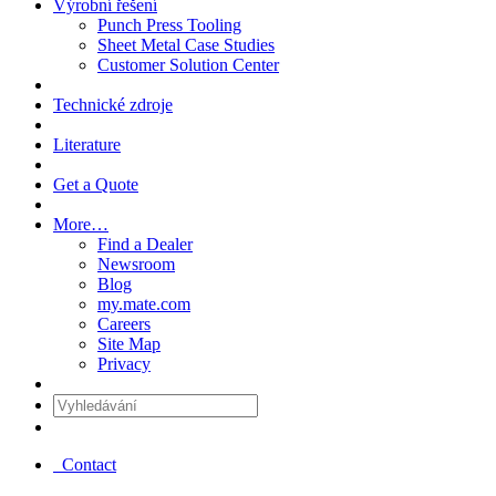
Výrobní řešení
Punch Press Tooling
Sheet Metal Case Studies
Customer Solution Center
Technické zdroje
Literature
Get a Quote
More…
Find a Dealer
Newsroom
Blog
my.mate.com
Careers
Site Map
Privacy
Vyhledávání
:
Contact