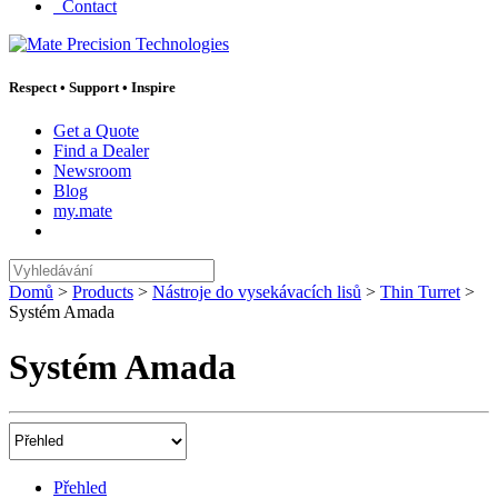
Contact
Respect
•
Support
•
Inspire
Get a Quote
Find a Dealer
Newsroom
Blog
my.mate
Vyhledávání
:
Domů
>
Products
>
Nástroje do vysekávacích lisů
>
Thin Turret
>
Systém Amada
Systém Amada
Menu
obsahu
produktů
Přehled