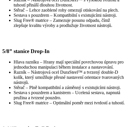
tuhostí přináší dlouhou životnost.
Stěrač – Lehce zaoblené rohy omezují otiskování na plech.
Sestava s pouzdrem – Kompatibilní s existujicími nástroji.
Slug Free® matrice – Zamezuje posunu odpadu, čímž
zlepšuje kvalitu výroby a prodlužuje životnost nástrojů.
5/8” stanice Drop-In
Hlava razníku – Hrany mají speciální povrchovou úpravu pro
jednoduchou manipulaci během instalace a nastavování.
Razník – Nástrojová ocel DuraSteel™ a tvrzený double-D
kolík, který umožňuje přesné nastavení orientace tvarovaných
nástrojů.
Stěrač – Plně kompatibilní a záměnný s existujicími nástroji.
Sestava s pouzdrem a kanistrem – Ucelená sestava, napnutá
pružina a tvrzené pouzdro.
Slug Free® matrice – Optimální poměr mezi tvrdostí a tuhostí.