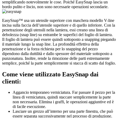
semplificando notevolmente le cose. Poiché EasySnap lascia un
bordo pulito e liscio, non sono necessarie operazioni secondarie.
EasySnap™ usa un utensile superiore con maschera modello V-line
incisa sulla faccia dell’utensile superiore e di quello inferiore. Con la
penetrazione degli utensili nella lamiera, essi creano una linea di
debolezza (snap line) su entrambe le superfici del foglio di lamiera.
Il foglio di lamiera può essere quindi sottoposto a snapping piegando
il materiale lungo la snap line. La profondità effettiva della
penetrazione e la forza richiesta per lo snapping del pezzo
dipendono dalla duttilità e dallo spessore del materiale sottoposto a
punzonatura. Inoltre, rende la rimozione delle parti estremamente
semplice, poiché la parte semplicemente si stacca di scatto dal foglio.
Come viene utilizzato EasySnap dai
clienti:
Aggancio temporaneo verniciatura. Far passare il pezzo per la
linea di verniciatura, quindi staccare semplicemente la parte
non necessaria. Elimina i graffi, le operazioni aggiuntive ed è
di facile esecuzione.
Lasciare un grezzo all’interno per una parte finestra, che può
essere separata successivamente nel processo di produzione.