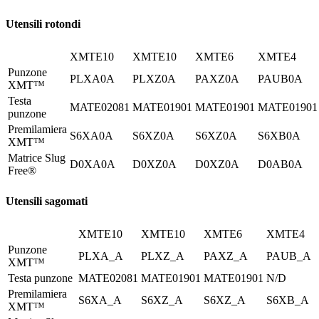
Utensili rotondi
XMTE10
XMTE10
XMTE6
XMTE4
Punzone
PLXA0A
PLXZ0A
PAXZ0A
PAUB0A
XMT™
Testa
MATE02081
MATE01901
MATE01901
MATE01901
punzone
Premilamiera
S6XA0A
S6XZ0A
S6XZ0A
S6XB0A
XMT™
Matrice Slug
D0XA0A
D0XZ0A
D0XZ0A
D0AB0A
Free®
Utensili sagomati
XMTE10
XMTE10
XMTE6
XMTE4
Punzone
PLXA_A
PLXZ_A
PAXZ_A
PAUB_A
XMT™
Testa punzone
MATE02081
MATE01901
MATE01901
N/D
Premilamiera
S6XA_A
S6XZ_A
S6XZ_A
S6XB_A
XMT™