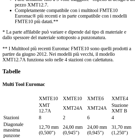
pezzo XMT12.7.
Completamente compatibile con i multitool FMTE10
Euromac® più recenti e in parte compatibile con i modelli
FMTE10 più datati.**
* La parte affilabile può variare e dipende dal tipo di materiale e
dallo spessore del materiale sottoposto a punzonatura.
** I Multitool più recenti Euromac FMTE10 sono quelli prodotti a
partire da giugno 2012. Nei modelli più vecchi, il modello
XMT12.7A funziona solo nelle 4 stazioni con calettatura.
Tabelle
Multi Tool Euromac
XMTE10
XMTE10
XMTE6
XMTE4
XMT
Stazione
XMT24A
XMT24A
12.7A
XMT B
Stazioni
8
2
6
4
Diagonale
12,70 mm
24,00 mm
24,00 mm
31,70 mm
massima
(0,500")
(0,945")
(0,945")
(1,250")
punzone