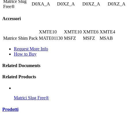
Matrice Slug
D0XA_A
D0XZ_A
D0XZ_A
D0XZ_A
Free®
Accessori
XMTE10
XMTE10
XMTE6
XMTE4
Matrice Shim Pack
MATE01130
MSFZ
MSFZ
MSAB
Request More Info
How to Buy
Related Documents
Related Products
Matrici Slug Free®
Prodotti