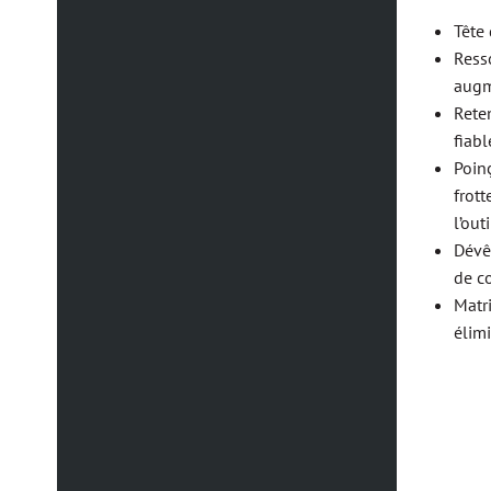
Tête
Resso
augm
Rete
fiabl
Poin
frot
l’outi
Dévêt
de co
Matr
élim