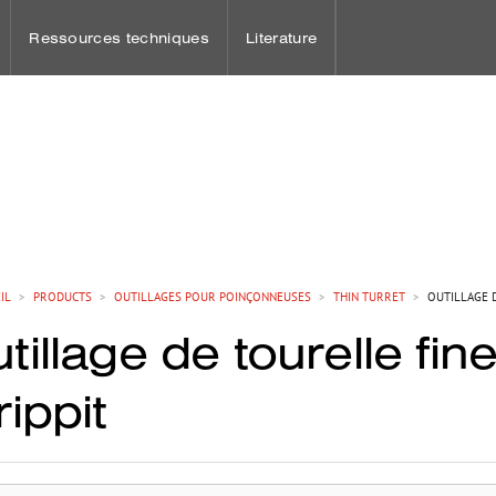
Ressources techniques
Literature
s
s Mate
IL
>
PRODUCTS
>
OUTILLAGES POUR POINÇONNEUSES
>
THIN TURRET
>
OUTILLAGE 
tillage de tourelle fi
rippit