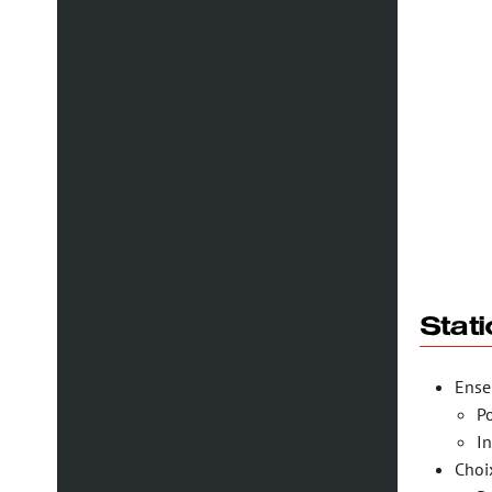
Stati
Ense
P
In
Choi