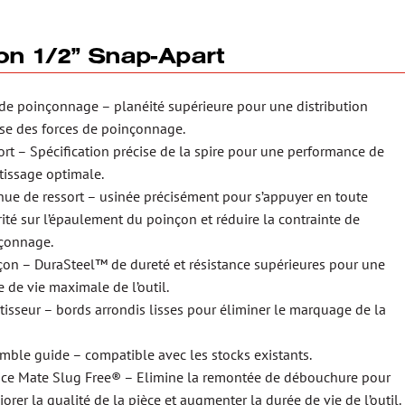
ion 1/2” Snap-Apart
 de poinçonnage – planéité supérieure pour une distribution
ise des forces de poinçonnage.
ort – Spécification précise de la spire pour une performance de
tissage optimale.
nue de ressort – usinée précisément pour s’appuyer en toute
ité sur l’épaulement du poinçon et réduire la contrainte de
çonnage.
çon – DuraSteel™ de dureté et résistance supérieures pour une
 de vie maximale de l’outil.
tisseur – bords arrondis lisses pour éliminer le marquage de la
mble guide – compatible avec les stocks existants.
ice Mate Slug Free® – Elimine la remontée de débouchure pour
orer la qualité de la pièce et augmenter la durée de vie de l’outil.