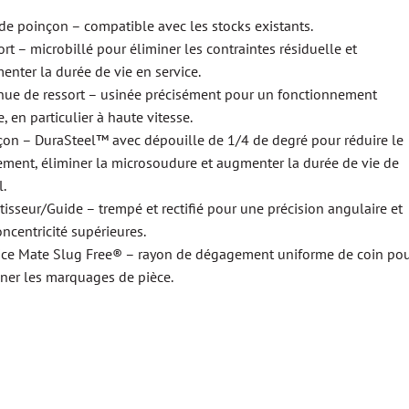
 de poinçon – compatible avec les stocks existants.
rt – microbillé pour éliminer les contraintes résiduelle et
enter la durée de vie en service.
nue de ressort – usinée précisément pour un fonctionnement
e, en particulier à haute vitesse.
çon – DuraSteel™ avec dépouille de 1/4 de degré pour réduire le
tement, éliminer la microsoudure et augmenter la durée de vie de
l.
isseur/Guide – trempé et rectifié pour une précision angulaire et
ncentricité supérieures.
ice Mate Slug Free® – rayon de dégagement uniforme de coin po
iner les marquages de pièce.