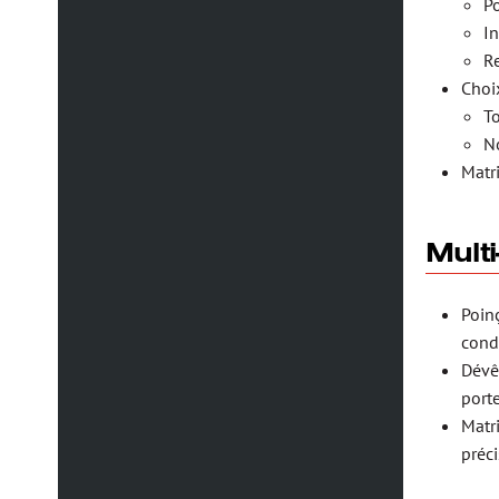
P
I
R
Choi
T
N
Matr
Multi
Poin
cond
Dévê
porte
Matr
préci