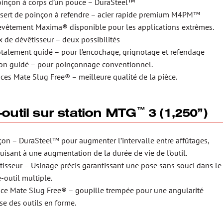
oinçon à corps d’un pouce – DuraSteel™
nsert de poinçon à refendre – acier rapide premium M4PM™
evêtement Maxima® disponible pour les applications extrêmes.
x de dévêtisseur – deux possibilités
otalement guidé – pour l’encochage, grignotage et refendage
on guidé – pour poinçonnage conventionnel.
ices Mate Slug Free® – meilleure qualité de la pièce.
-outil sur station MTG
3 (1,250”)
™
çon – DuraSteel™ pour augmenter l’intervalle entre affûtages,
uisant à une augmentation de la durée de vie de l’outil.
tisseur – Usinage précis garantissant une pose sans souci dans le
-outil multiple.
ice Mate Slug Free® – goupille trempée pour une angularité
se des outils en forme.