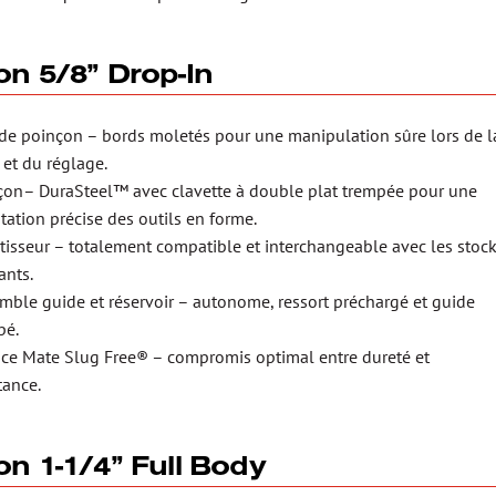
on 5/8” Drop-In
 de poinçon – bords moletés pour une manipulation sûre lors de l
 et du réglage.
çon– DuraSteel™ avec clavette à double plat trempée pour une
tation précise des outils en forme.
tisseur – totalement compatible et interchangeable avec les stoc
ants.
mble guide et réservoir – autonome, ressort préchargé et guide
pé.
ice Mate Slug Free® – compromis optimal entre dureté et
tance.
on 1-1/4” Full Body