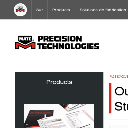
Sur
Products
Solutions de fabrication
Un mot de notre Directeur Exécutif
Outillages pour poinçonneuses
Punch Press Tooling
Mission & Objectif
Press Brake Tooling
Sheet Metal Case Studie
Notre histoire
Entretien d’outillage
Espace solutions client
PAGE D’ACCUE
Products
Ou
Worldwide Offices
St
Partenariats OEM