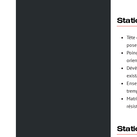
Stati
Tête
pose
Poin
orien
Dévê
exist
Ense
trem
Matr
résis
Stati