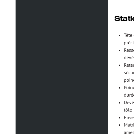
Stat
Tête
préc
Ress
dévê
Rete
sécur
poin
Poin
durée
Dévê
tôle
Ense
Matr
améli