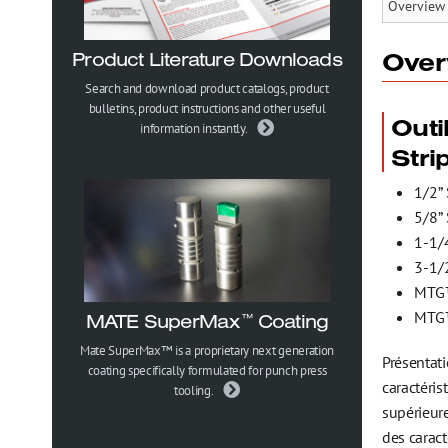
Politique relative à la santé, à la sécurité et à 
Over
Product Literature Downloads
Trademark Information
Search and download product catalogs, product
bulletins, product instructions and other useful
Outi
information instantly.
Strip
1/2”
5/8”
1-1/
3-1/2
MTG™
MTG™
MATE SuperMax
Coating
™
Mate SuperMax™ is a proprietary next generation
Présentati
coating specifically formulated for punch press
caractéri
tooling.
supérieur
des caract