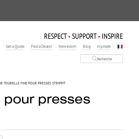
RESPECT
SUPPORT
INSPIRE
•
•
Get a Quote
Find a Dealer
Newsroom
Blog
my.mate
DE TOURELLE FINE POUR PRESSES STRIPPIT
ne pour presses