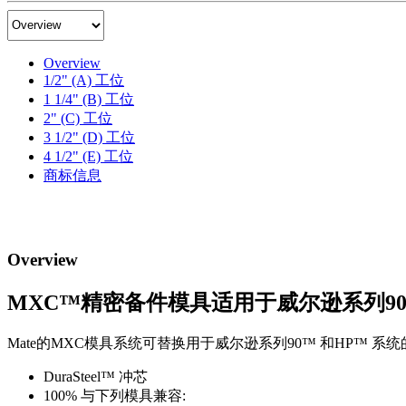
产
品
组
Overview
成
1/2" (A) 工位
菜
1 1/4" (B) 工位
单
2" (C) 工位
3 1/2" (D) 工位
4 1/2" (E) 工位
商标信息
Overview
MXC™精密备件模具适用于威尔逊系列90
Mate的MXC模具系统可替换用于威尔逊系列90™ 和HP
DuraSteel™ 冲芯
100% 与下列模具兼容: