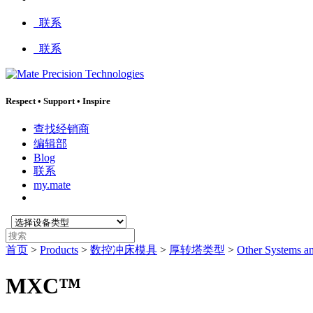
:
联系
联系
Respect
•
Support
•
Inspire
查找经销商
编辑部
Blog
联系
my.mate
选
搜
择
索
首页
>
Products
>
数控冲床模具
>
厚转塔类型
>
Other Systems a
设
:
备
MXC™
类
型
: